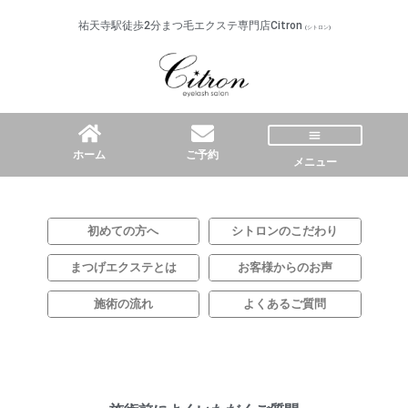
内
祐天寺駅徒歩2分まつ毛エクステ専門店Citron
(シトロン)
容
を
ス
キ
ッ
プ
ホーム
ご予約
メニュー
初めての方へ
シトロンのこだわり
まつげエクステとは
お客様からのお声​
施術の流れ​
よくあるご質問​