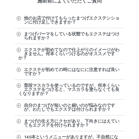
施術前によくいただくご質問
他のお店で付けてもらったまつげエクステンショ
ンに付け足しできますか？
まつげパーマをしている状態でもエクステはつけ
られますか？
エクステが初めてなので仕上がりのイメージがわ
きません。何本くらいつけるのがオススメです
か？
エクステが初めての時にはなにに注意すれば良い
ですか？
普段マスカラを使っているのですが、何本くらい
エクステをつけると、マスカラを塗らなくても良
くなりますか？
自分のまつげが短いのと細いのが悩みなのです
が、わたしでもエクステは付けられますか？
まつげの生え方にクセがあり、下向きにはえてい
てもエクステを付けられますか？
140本というメニューがありますが、不自然にな