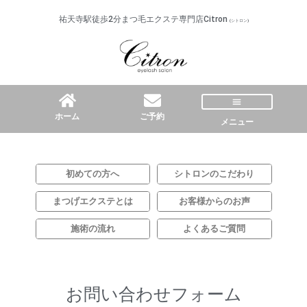
内
祐天寺駅徒歩2分まつ毛エクステ専門店Citron
(シトロン)
容
を
ス
キ
ッ
プ
ホーム
ご予約
メニュー
初めての方へ
シトロンのこだわり
まつげエクステとは
お客様からのお声​
施術の流れ​
よくあるご質問​
お問い合わせフォーム